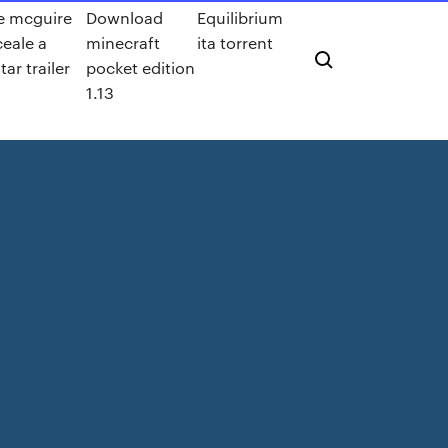
ie mcguire
Download
Equilibrium
ceale a
minecraft
ita torrent
ar trailer
pocket edition
1.13