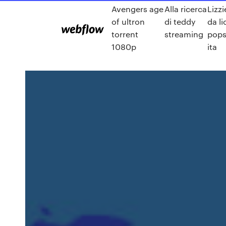
Avengers age
Alla ricerca
Lizz
of ultron
di teddy
da li
torrent
streaming
popst
1080p
ita