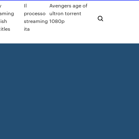
y
Il
Avengers age of
eaming
processo
ultron torrent
ish
streaming
1080p
itles
ita