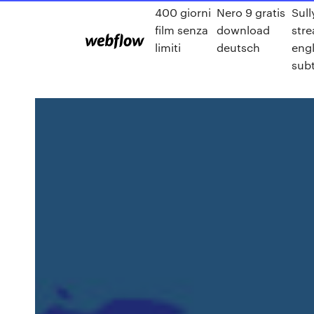
400 giorni
Nero 9 gratis
Sull
film senza
download
str
limiti
deutsch
engl
subt